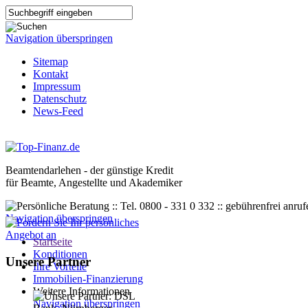
Navigation überspringen
Sitemap
Kontakt
Impressum
Datenschutz
News-Feed
Beamtendarlehen - der günstige Kredit
für Beamte, Angestellte und Akademiker
Navigation überspringen
Startseite
Konditionen
Unsere Partner
Ihre Vorteile
Immobilien-Finanzierung
Weitere Informationen
Navigation überspringen