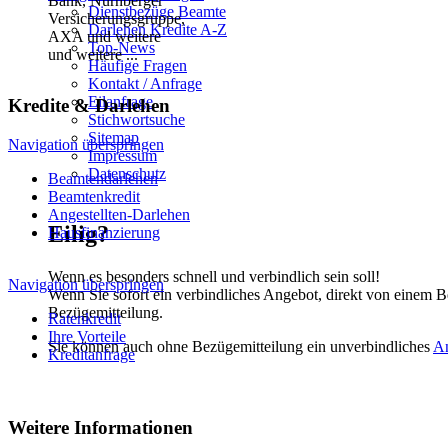
Dienstbezüge Beamte
Darlehen Kredite A-Z
Top-News
und weitere ...
Häufige Fragen
Kontakt / Anfrage
Eilanfrage
Kredite & Darlehen
Stichwortsuche
Sitemap
Navigation überspringen
Impressum
Datenschutz
Beamtendarlehen
Beamtenkredit
Angestellten-Darlehen
Eilig?
Hausfinanzierung
Wenn es besonders schnell und verbindlich sein soll!
Navigation überspringen
Wenn Sie sofort ein verbindliches Angebot, direkt von einem B
Bezügemitteilung.
Ratenkredit
Ihre Vorteile
Sie können auch ohne Bezügemitteilung ein unverbindliches
A
Kreditanfrage
Weitere Informationen