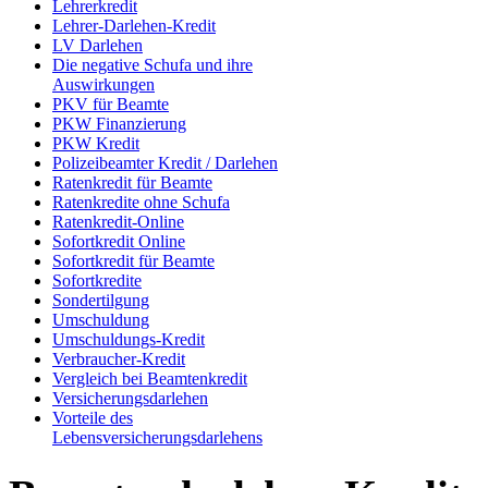
Lehrerkredit
Lehrer-Darlehen-Kredit
LV Darlehen
Die negative Schufa und ihre
Auswirkungen
PKV für Beamte
PKW Finanzierung
PKW Kredit
Polizeibeamter Kredit / Darlehen
Ratenkredit für Beamte
Ratenkredite ohne Schufa
Ratenkredit-Online
Sofortkredit Online
Sofortkredit für Beamte
Sofortkredite
Sondertilgung
Umschuldung
Umschuldungs-Kredit
Verbraucher-Kredit
Vergleich bei Beamtenkredit
Versicherungsdarlehen
Vorteile des
Lebensversicherungsdarlehens