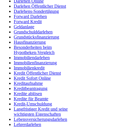
Darlehen Online
Darlehen Öffentlicher Dienst
Darlehens-Sondertilgung
Forward Darlehen
Forward Kredit
Geldanlage
Grundschulddarlehen
Grundstücksfinanzierung
Hausfinanzierung
Besonderheiten beim
Hypotheken-Vergleich
Immobiliendarlehen
Immobilienfinanzierung
Immobilienkredit
Kredit Öffentlicher Dienst
Kredit Sofort Online
Kreditaufnahme
Kreditbeantragung
Kredite ablösen
Kredite für Beamte
Kredit-Umschuldung
Langfristiger Kredit und seine
wichtigsten Eigenschaften
Lebensversicherungsdarlehen
Lehrerdarlehen