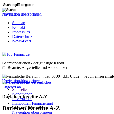
Navigation überspringen
Sitemap
Kontakt
Impressum
Datenschutz
News-Feed
Beamtendarlehen - der günstige Kredit
für Beamte, Angestellte und Akademiker
Navigation überspringen
Startseite
Konditionen
Darlehen Kredite A-Z
Ihre Vorteile
Immobilien-Finanzierung
Darlehen Kredite A-Z
Weitere Informationen
Navigation überspringen