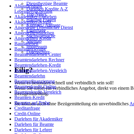
Dienstbezüge Beamte
Ablaufleistung
Darlehen Kredite A-Z
Lebensversicherung
Top-News
Akademiker-Darlehen
Häufige Fragen
Akademiker-Kredit
Kontakt / Anfrage
Angestellte Öffentlicher Dienst
Eilanfrage
Angestelltendarlehen
Stichwortsuche
Angestellten Kredit
Sitemap
Baudarlehen
Impressum
Baufinanzierung
Datenschutz
Beamtendarlehen Center
Beamtendarlehen Rechner
Beamtendarlehen-Kredit
Eilig?
Beamtendarlehen-Vergleich
Beamtendarlehn
Beamtenfinanzierung
Wenn es besonders schnell und verbindlich sein soll!
Beamtenkredit-Online
Wenn Sie sofort ein verbindliches Angebot, direkt von einem B
Beamtenkredit-Vergleich
Bezügemitteilung.
Beamten-Kredit
Beamter auf Probe
Sie können auch ohne Bezügemitteilung ein unverbindliches
A
Creditanfrage
Credit-Online
Darlehen für Akademiker
Darlehen für Beamte
Darlehen für Lehrer