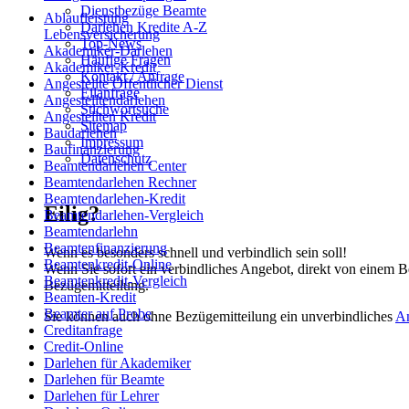
Dienstbezüge Beamte
Ablaufleistung
Darlehen Kredite A-Z
Lebensversicherung
Top-News
Akademiker-Darlehen
Häufige Fragen
Akademiker-Kredit
Kontakt / Anfrage
Angestellte Öffentlicher Dienst
Eilanfrage
Angestelltendarlehen
Stichwortsuche
Angestellten Kredit
Sitemap
Baudarlehen
Impressum
Baufinanzierung
Datenschutz
Beamtendarlehen Center
Beamtendarlehen Rechner
Beamtendarlehen-Kredit
Eilig?
Beamtendarlehen-Vergleich
Beamtendarlehn
Beamtenfinanzierung
Wenn es besonders schnell und verbindlich sein soll!
Beamtenkredit-Online
Wenn Sie sofort ein verbindliches Angebot, direkt von einem B
Beamtenkredit-Vergleich
Bezügemitteilung.
Beamten-Kredit
Beamter auf Probe
Sie können auch ohne Bezügemitteilung ein unverbindliches
A
Creditanfrage
Credit-Online
Darlehen für Akademiker
Darlehen für Beamte
Darlehen für Lehrer