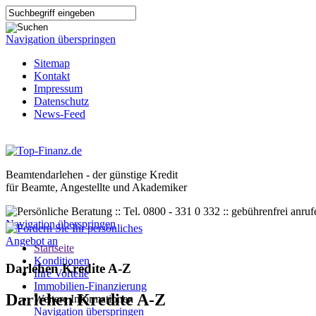
Navigation überspringen
Sitemap
Kontakt
Impressum
Datenschutz
News-Feed
Beamtendarlehen - der günstige Kredit
für Beamte, Angestellte und Akademiker
Navigation überspringen
Startseite
Konditionen
Darlehen Kredite A-Z
Ihre Vorteile
Immobilien-Finanzierung
Darlehen Kredite A-Z
Weitere Informationen
Navigation überspringen