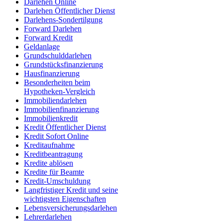
Darlehen Online
Darlehen Öffentlicher Dienst
Darlehens-Sondertilgung
Forward Darlehen
Forward Kredit
Geldanlage
Grundschulddarlehen
Grundstücksfinanzierung
Hausfinanzierung
Besonderheiten beim
Hypotheken-Vergleich
Immobiliendarlehen
Immobilienfinanzierung
Immobilienkredit
Kredit Öffentlicher Dienst
Kredit Sofort Online
Kreditaufnahme
Kreditbeantragung
Kredite ablösen
Kredite für Beamte
Kredit-Umschuldung
Langfristiger Kredit und seine
wichtigsten Eigenschaften
Lebensversicherungsdarlehen
Lehrerdarlehen