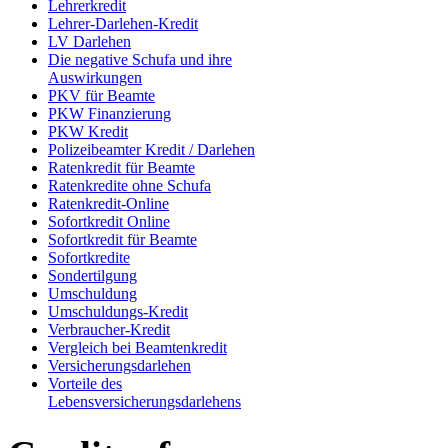
Lehrerkredit
Lehrer-Darlehen-Kredit
LV Darlehen
Die negative Schufa und ihre
Auswirkungen
PKV für Beamte
PKW Finanzierung
PKW Kredit
Polizeibeamter Kredit / Darlehen
Ratenkredit für Beamte
Ratenkredite ohne Schufa
Ratenkredit-Online
Sofortkredit Online
Sofortkredit für Beamte
Sofortkredite
Sondertilgung
Umschuldung
Umschuldungs-Kredit
Verbraucher-Kredit
Vergleich bei Beamtenkredit
Versicherungsdarlehen
Vorteile des
Lebensversicherungsdarlehens