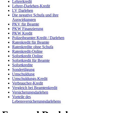
Lehrerkredit
Lehrer-Darlehen-Kredit
LV Darlehen
Die negative Schufa und ihre
Auswirkungen
PKV für Beamte
PKW Finanzierung
PKW Kredit
Polizeibeamter Kredit / Darlehen
Ratenkredit für Beamte
Ratenkredite ohne Schufa
Ratenkredit-Online
Sofortkredit Online
Sofortkredit für Beamte
Sofortkredite
Sondertilgung
Umschuldung
Umschuldungs-Kredit
Verbraucher-Kredit
Vergleich bei Beamtenkredit
Versicherungsdarlehen
Vorteile des
Lebensversicherungsdarlehens