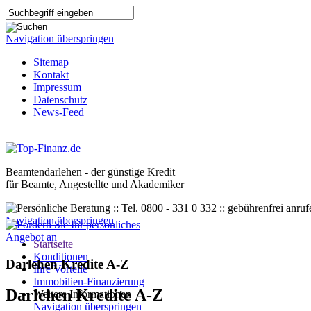
Navigation überspringen
Sitemap
Kontakt
Impressum
Datenschutz
News-Feed
Beamtendarlehen - der günstige Kredit
für Beamte, Angestellte und Akademiker
Navigation überspringen
Startseite
Konditionen
Darlehen Kredite A-Z
Ihre Vorteile
Immobilien-Finanzierung
Darlehen Kredite A-Z
Weitere Informationen
Navigation überspringen