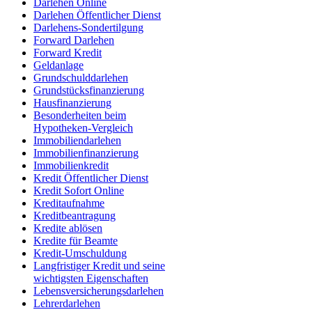
Darlehen Online
Darlehen Öffentlicher Dienst
Darlehens-Sondertilgung
Forward Darlehen
Forward Kredit
Geldanlage
Grundschulddarlehen
Grundstücksfinanzierung
Hausfinanzierung
Besonderheiten beim
Hypotheken-Vergleich
Immobiliendarlehen
Immobilienfinanzierung
Immobilienkredit
Kredit Öffentlicher Dienst
Kredit Sofort Online
Kreditaufnahme
Kreditbeantragung
Kredite ablösen
Kredite für Beamte
Kredit-Umschuldung
Langfristiger Kredit und seine
wichtigsten Eigenschaften
Lebensversicherungsdarlehen
Lehrerdarlehen