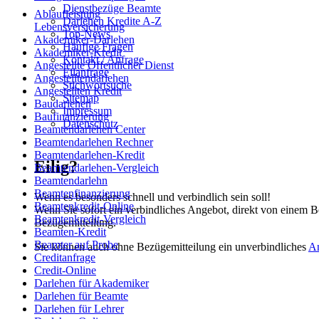
Dienstbezüge Beamte
Ablaufleistung
Darlehen Kredite A-Z
Lebensversicherung
Top-News
Akademiker-Darlehen
Häufige Fragen
Akademiker-Kredit
Kontakt / Anfrage
Angestellte Öffentlicher Dienst
Eilanfrage
Angestelltendarlehen
Stichwortsuche
Angestellten Kredit
Sitemap
Baudarlehen
Impressum
Baufinanzierung
Datenschutz
Beamtendarlehen Center
Beamtendarlehen Rechner
Beamtendarlehen-Kredit
Eilig?
Beamtendarlehen-Vergleich
Beamtendarlehn
Beamtenfinanzierung
Wenn es besonders schnell und verbindlich sein soll!
Beamtenkredit-Online
Wenn Sie sofort ein verbindliches Angebot, direkt von einem B
Beamtenkredit-Vergleich
Bezügemitteilung.
Beamten-Kredit
Beamter auf Probe
Sie können auch ohne Bezügemitteilung ein unverbindliches
A
Creditanfrage
Credit-Online
Darlehen für Akademiker
Darlehen für Beamte
Darlehen für Lehrer