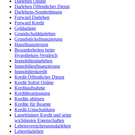
Darlehen Online
Darlehen Öffentlicher Dienst
Darlehens-Sondertilgung
Forward Darlehen
Forward Kredit
Geldanlage
Grundschulddarlehen
Grundstücksfinanzierung
Hausfinanzierung
Besonderheiten beim
Hypotheken-Vergleich
Immobiliendarlehen
Immobilienfinanzierung
Immobilienkredit
Kredit Öffentlicher Dienst
Kredit Sofort Online
Kreditaufnahme
Kreditbeantragung
Kredite ablösen
Kredite für Beamte
Kredit-Umschuldung
Langfristiger Kredit und seine
wichtigsten Eigenschaften
Lebensversicherungsdarlehen
Lehrerdarlehen