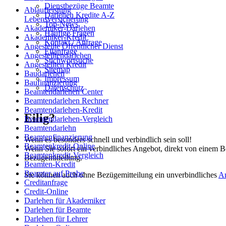
Dienstbezüge Beamte
Ablaufleistung
Darlehen Kredite A-Z
Lebensversicherung
Top-News
Akademiker-Darlehen
Häufige Fragen
Akademiker-Kredit
Kontakt / Anfrage
Angestellte Öffentlicher Dienst
Eilanfrage
Angestelltendarlehen
Stichwortsuche
Angestellten Kredit
Sitemap
Baudarlehen
Impressum
Baufinanzierung
Datenschutz
Beamtendarlehen Center
Beamtendarlehen Rechner
Beamtendarlehen-Kredit
Eilig?
Beamtendarlehen-Vergleich
Beamtendarlehn
Beamtenfinanzierung
Wenn es besonders schnell und verbindlich sein soll!
Beamtenkredit-Online
Wenn Sie sofort ein verbindliches Angebot, direkt von einem B
Beamtenkredit-Vergleich
Bezügemitteilung.
Beamten-Kredit
Beamter auf Probe
Sie können auch ohne Bezügemitteilung ein unverbindliches
A
Creditanfrage
Credit-Online
Darlehen für Akademiker
Darlehen für Beamte
Darlehen für Lehrer