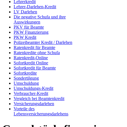
Lehrerkredit
Lehrer-Darlehen-Kredit
LV Darlehen
Die negative Schufa und ihre
Auswirkungen
PKV für Beamte
PKW Finanzierung
PKW Kredit
Polizeibeamter Kredit / Darlehen
Ratenkredit für Beamte
Ratenkredite ohne Schufa
Ratenkredit-Online
Sofortkredit Online
Sofortkredit für Beamte
Sofortkredite
Sondertilgung
Umschuldung
Umschuldungs-Kredit
Verbraucher-Kredit
Vergleich bei Beamtenkredit
Versicherungsdarlehen
Vorteile des
Lebensversicherungsdarlehens