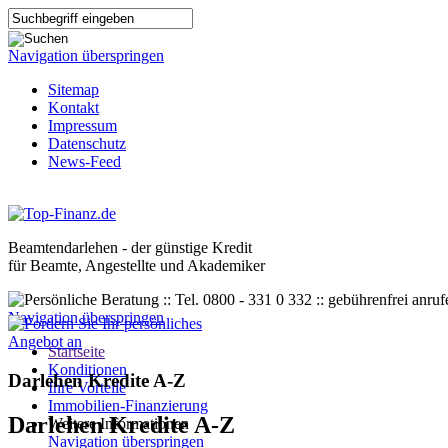
Navigation überspringen
Sitemap
Kontakt
Impressum
Datenschutz
News-Feed
Beamtendarlehen - der günstige Kredit
für Beamte, Angestellte und Akademiker
Navigation überspringen
Startseite
Konditionen
Darlehen Kredite A-Z
Ihre Vorteile
Immobilien-Finanzierung
Darlehen Kredite A-Z
Weitere Informationen
Navigation überspringen