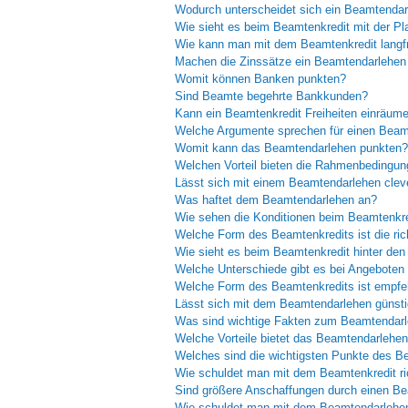
Wodurch unterscheidet sich ein Beamtendar
Wie sieht es beim Beamtenkredit mit der Pl
Wie kann man mit dem Beamtenkredit langfr
Machen die Zinssätze ein Beamtendarlehen 
Womit können Banken punkten?
Sind Beamte begehrte Bankkunden?
Kann ein Beamtenkredit Freiheiten einräum
Welche Argumente sprechen für einen Beam
Womit kann das Beamtendarlehen punkten?
Welchen Vorteil bieten die Rahmenbedingu
Lässt sich mit einem Beamtendarlehen cleve
Was haftet dem Beamtendarlehen an?
Wie sehen die Konditionen beim Beamtenkr
Welche Form des Beamtenkredits ist die ric
Wie sieht es beim Beamtenkredit hinter den
Welche Unterschiede gibt es bei Angebote
Welche Form des Beamtenkredits ist empfe
Lässt sich mit dem Beamtendarlehen günsti
Was sind wichtige Fakten zum Beamtendar
Welche Vorteile bietet das Beamtendarlehe
Welches sind die wichtigsten Punkte des B
Wie schuldet man mit dem Beamtenkredit ri
Sind größere Anschaffungen durch einen Be
Wie schuldet man mit dem Beamtendarlehen