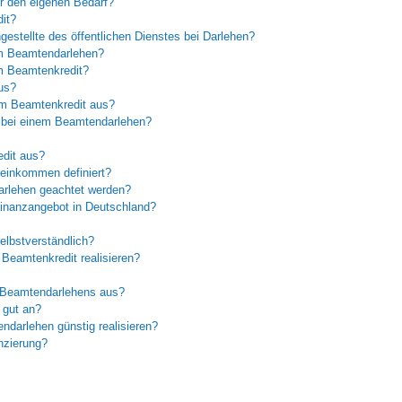
ür den eigenen Bedarf?
it?
estellte des öffentlichen Dienstes bei Darlehen?
im Beamtendarlehen?
m Beamtenkredit?
us?
em Beamtenkredit aus?
n bei einem Beamtendarlehen?
edit aus?
oeinkommen definiert?
rlehen geachtet werden?
Finanzangebot in Deutschland?
elbstverständlich?
Beamtenkredit realisieren?
s Beamtendarlehens aus?
 gut an?
darlehen günstig realisieren?
nzierung?