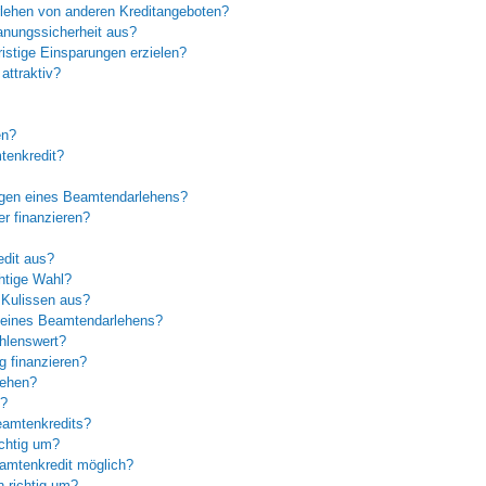
lehen von anderen Kreditangeboten?
anungssicherheit aus?
istige Einsparungen erzielen?
attraktiv?
en?
tenkredit?
ngen eines Beamtendarlehens?
r finanzieren?
edit aus?
htige Wahl?
 Kulissen aus?
n eines Beamtendarlehens?
hlenswert?
g finanzieren?
lehen?
n?
eamtenkredits?
chtig um?
amtenkredit möglich?
 richtig um?