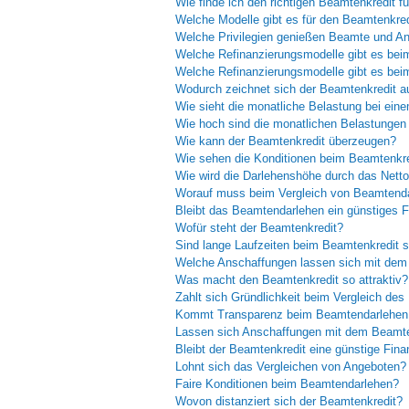
Wie finde ich den richtigen Beamtenkredit f
Welche Modelle gibt es für den Beamtenkred
Welche Privilegien genießen Beamte und Ang
Welche Refinanzierungsmodelle gibt es be
Welche Refinanzierungsmodelle gibt es bei
Wodurch zeichnet sich der Beamtenkredit a
Wie sieht die monatliche Belastung bei ein
Wie hoch sind die monatlichen Belastunge
Wie kann der Beamtenkredit überzeugen?
Wie sehen die Konditionen beim Beamtenkr
Wie wird die Darlehenshöhe durch das Nett
Worauf muss beim Vergleich von Beamtenda
Bleibt das Beamtendarlehen ein günstiges 
Wofür steht der Beamtenkredit?
Sind lange Laufzeiten beim Beamtenkredit s
Welche Anschaffungen lassen sich mit dem 
Was macht den Beamtenkredit so attraktiv?
Zahlt sich Gründlichkeit beim Vergleich de
Kommt Transparenz beim Beamtendarlehen
Lassen sich Anschaffungen mit dem Beamten
Bleibt der Beamtenkredit eine günstige Fina
Lohnt sich das Vergleichen von Angeboten?
Faire Konditionen beim Beamtendarlehen?
Wovon distanziert sich der Beamtenkredit?