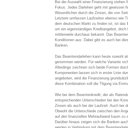
Bei der Auswahl einer Finanzierung stehen f
Fokus. Jedes Darlehen geht mit gewissen fi
Wesentlichen durch die Zinsen, die von Se
Letztere umfassen Laufzeiten ebenso wie Ti
dem deutschen Markt zu finden ist, ist das
um ein eigenständiges Kreditangebot, doch 
mittlerweile durchaus bekannt. Das Beamtend
Konditionen aus. Dabei gibt es auch bei di
Banken.
Das Beamtendarlehen kann heute sowohl als
genommen werden. Für welche Variante sich d
Allerdings zeichnen sich beide Formen durc
Komponenten lassen sich in erster Linie dur
angeboten, wird die Finanzierung grundsätzl
diese Kombination soll die Tilgung via Ein
Wie bei dem Beamtenkredit, der als Ratenda
entsprechenden Unterschieden bei den Kond
Zinsen als auch bei der Laufzeit. Auch bei
Obwohl die Unterschiede zwischen den Angeb
auf den finanziellen Mehraufwand kaum zu s
Darüber hinaus zeigen sich die Banken auc
werden in Verbindung mit dem Beamtendar