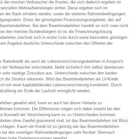
ür die meisten Verbraucher die Kosten, die sich dadurch ergeben im
nanziellen Mehraufwendungen einher. Diese ergeben sich im
iten der Bank erhoben werden, sowie die weiteren Rahmenbedingungen.
lgungsraten. Eines der günstigsten Finanzierungsangebote, das auf
 Beamtendarlehen. Bei dem Beamtendarlehen handelt es sich zwar nicht
bei den meisten Bundesbürgern ist es als Finanzierungslösung
arlehen zeichnet sich in erster Linie durch seine besonders günstigen
esem Angebot deutliche Unterschiede zwischen den Offerten der
 Ratenkredit als auch als Lebensversicherungsdarlehen in Anspruch
er Verbraucher entscheidet, bleibt sicherlich ihm selbst überlassen.
h sehr niedrige Zinssätze aus. Unterschiede zwischen den beiden
ch die Struktur erkennen. Wird das Beamtendarlehen als LV-Kredit
ich mit einer kapitalbildenden Lebensversicherung kombiniert. Durch
malzahlung am Ende der Laufzeit ermöglicht werden.
rlehen gewährt wird, kann es auch bei dieser Variante zu
itionen kommen. Die Differenzen zeigen sich dabei sowohl bei den
 der Auswahl der Versicherung kann es zu Unterschieden kommen.
oten ohne Zweifel gravierend sind, ist das Beamtendarlehen mit Blick
chlagen. Kaum ein Kredit ist so günstig wie das Beamtendarlehen.
h bei den sonstigen Rahmenbedingungen sehr flexibel. Demnach
lehen hohe Darlehenssummen gewährt.