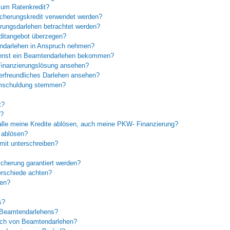
 zum Ratenkredit?
cherungskredit verwendet werden?
rungsdarlehen betrachtet werden?
ditangebot überzegen?
endarlehen in Anspruch nehmen?
 Dienst ein Beamtendarlehen bekommen?
Finanzierungslösung ansehen?
erfreundliches Darlehen ansehen?
mschuldung stemmen?
t?
l?
lle meine Kredite ablösen, auch meine PKW- Finanzierung?
 ablösen?
mit unterschreiben?
icherung garantiert werden?
erschiede achten?
fen?
s?
 Beamtendarlehens?
eich von Beamtendarlehen?