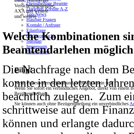
Dienstbezüge Beamte
Darlehen Kredite A-Z
Top-News
und weitere ...
Häufige Fragen
Kontakt / Anfrage
Eilanfrage
Welche Kombinationen si
Stichwortsuche
Sitemap
Beamtendarlehen möglich
Impressum
Datenschutz
Die Nachfrage nach dem B
Eilig?
konnte in den letzten Jahre
Wenn es besonders schnell und verbindlich sein soll!
Wenn Sie sofort ein verbindliches Angebot, direkt von einem B
beachtlich zulegen. Zum ein
Bezügemitteilung.
Sie können auch ohne Bezügemitteilung ein unverbindliches
A
schrittweise auf dem Finanz
können und erlangte dadurc