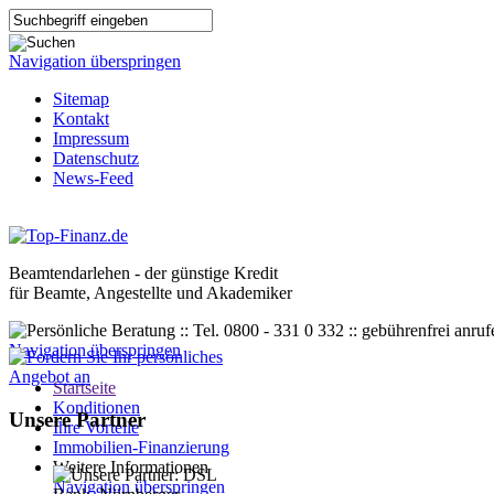
Navigation überspringen
Sitemap
Kontakt
Impressum
Datenschutz
News-Feed
Beamtendarlehen - der günstige Kredit
für Beamte, Angestellte und Akademiker
Navigation überspringen
Startseite
Konditionen
Unsere Partner
Ihre Vorteile
Immobilien-Finanzierung
Weitere Informationen
Navigation überspringen