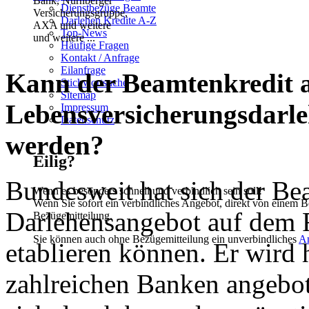
Dienstbezüge Beamte
Darlehen Kredite A-Z
Top-News
und weitere ...
Häufige Fragen
Kontakt / Anfrage
Eilanfrage
Kann der Beamtenkredit a
Stichwortsuche
Sitemap
Lebensversicherungsdarle
Impressum
Datenschutz
werden?
Eilig?
Bundesweit hat sich der Be
Wenn es besonders schnell und verbindlich sein soll!
Wenn Sie sofort ein verbindliches Angebot, direkt von einem B
Darlehensangebot auf dem 
Bezügemitteilung.
Sie können auch ohne Bezügemitteilung ein unverbindliches
A
etablieren können. Er wird 
zahlreichen Banken angebot