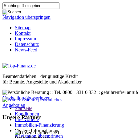
Navigation überspringen
Sitemap
Kontakt
Impressum
Datenschutz
News-Feed
Beamtendarlehen - der günstige Kredit
für Beamte, Angestellte und Akademiker
Navigation überspringen
Startseite
Konditionen
Unsere Partner
Ihre Vorteile
Immobilien-Finanzierung
Weitere Informationen
Navigation überspringen