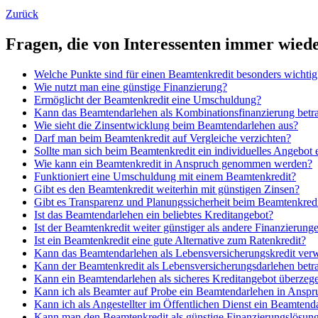
Zurück
Fragen, die von Interessenten immer wiede
Welche Punkte sind für einen Beamtenkredit besonders wichtig
Wie nutzt man eine günstige Finanzierung?
Ermöglicht der Beamtenkredit eine Umschuldung?
Kann das Beamtendarlehen als Kombinationsfinanzierung betr
Wie sieht die Zinsentwicklung beim Beamtendarlehen aus?
Darf man beim Beamtenkredit auf Vergleiche verzichten?
Sollte man sich beim Beamtenkredit ein individuelles Angebot e
Wie kann ein Beamtenkredit in Anspruch genommen werden?
Funktioniert eine Umschuldung mit einem Beamtenkredit?
Gibt es den Beamtenkredit weiterhin mit günstigen Zinsen?
Gibt es Transparenz und Planungssicherheit beim Beamtenkred
Ist das Beamtendarlehen ein beliebtes Kreditangebot?
Ist der Beamtenkredit weiter günstiger als andere Finanzierung
Ist ein Beamtenkredit eine gute Alternative zum Ratenkredit?
Kann das Beamtendarlehen als Lebensversicherungskredit ver
Kann der Beamtenkredit als Lebensversicherungsdarlehen betr
Kann ein Beamtendarlehen als sicheres Kreditangebot überzeg
Kann ich als Beamter auf Probe ein Beamtendarlehen in Ansp
Kann ich als Angestellter im Öffentlichen Dienst ein Beamte
Kann man den Beamtenkredit als günstige Finanzierungslösun