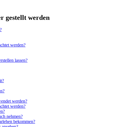
r gestellt werden
?
achtet werden?
rstellen lassen?
it?
en?
wendet werden?
achtet werden?
en?
ruch nehmen?
ndarlehen bekommen?
g ansehen?