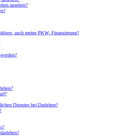
lehen ansehen?
en?
ablösen, auch meine PKW- Finanzierung?
?
t werden?
rlehen?
arf?
lichen Dienstes bei Darlehen?
?
us?
ndarlehen?