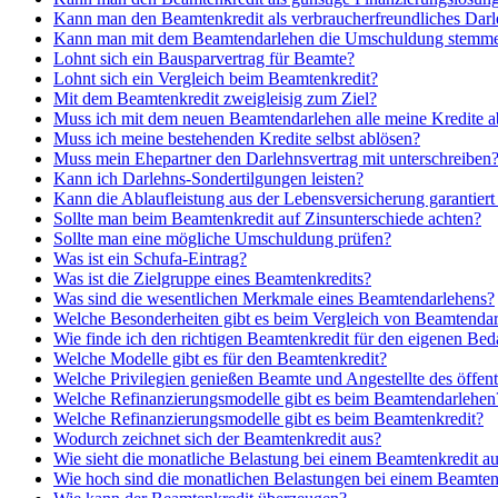
Kann man den Beamtenkredit als verbraucherfreundliches Dar
Kann man mit dem Beamtendarlehen die Umschuldung stemm
Lohnt sich ein Bausparvertrag für Beamte?
Lohnt sich ein Vergleich beim Beamtenkredit?
Mit dem Beamtenkredit zweigleisig zum Ziel?
Muss ich mit dem neuen Beamtendarlehen alle meine Kredite 
Muss ich meine bestehenden Kredite selbst ablösen?
Muss mein Ehepartner den Darlehnsvertrag mit unterschreiben
Kann ich Darlehns-Sondertilgungen leisten?
Kann die Ablaufleistung aus der Lebensversicherung garantier
Sollte man beim Beamtenkredit auf Zinsunterschiede achten?
Sollte man eine mögliche Umschuldung prüfen?
Was ist ein Schufa-Eintrag?
Was ist die Zielgruppe eines Beamtenkredits?
Was sind die wesentlichen Merkmale eines Beamtendarlehens?
Welche Besonderheiten gibt es beim Vergleich von Beamtenda
Wie finde ich den richtigen Beamtenkredit für den eigenen Bed
Welche Modelle gibt es für den Beamtenkredit?
Welche Privilegien genießen Beamte und Angestellte des öffent
Welche Refinanzierungsmodelle gibt es beim Beamtendarlehen
Welche Refinanzierungsmodelle gibt es beim Beamtenkredit?
Wodurch zeichnet sich der Beamtenkredit aus?
Wie sieht die monatliche Belastung bei einem Beamtenkredit a
Wie hoch sind die monatlichen Belastungen bei einem Beamte