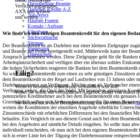
Dienstbezüge Beamte
Darlehen Kredite A-Z
Top-News
und weitere ...
Häufige Fragen
Kontakt / Anfrage
Eilanfrage
Wie finde ich den richtigen Beamtenkredit für den eigenen Beda
Stichwortsuche
Sitemap
Der Beamtenkredit ist als Darlehen nur einer kleinen Zielgruppe zugä
Impressum
und Beamte auf Probe bereitgestellt wird. Mittlerweile kann der Bea
Datenschutz
Anspruch genommen werden. Diese Zielgruppe geht für die Banken mit
Arbeitsplatzsicherheit und verfügen über ein überaus solides Einkomm
die hohen Sicherheiten reagieren die Banken bei dem Beamtenkredit m
Eilig?
So wird der Beamtenkredit zum einen zu sehr günstigen Zinssätzen 
dem Beamtenkredit in der Regel auf Laufzeiten von 15 Jahren oder m
Darlehenssummen zur Verfügung. Möchte man als Verbraucher einen B
Wenn es besonders schnell und verbindlich sein soll!
Verfügung stehen, die Qual der Wahl. Mit besonders günstigen Kondit
Wenn Sie sofort ein verbindliches Angebot, direkt von einem B
potenziellen Kreditnehmer auch bei dem Beamtenkredit ein genaues 
Grundsätzlich sollten sich Verbraucher nie voreilig für einen Beamten
Sie können auch ohne Bezügemitteilung ein unverbindliches
A
weisen die Konditionen der einzelnen Angebote erhebliche Unterschie
Zinsunterschiede mit erheblichen Differenzen bei den finanziellen 
belaufen. Ein Vergleich ist aus diesem Grund auch bei dem Beamtenk
bei den Angeboten auf sämtliche Details eingehen. So sollte man abw
individuell entscheiden, ob man sich bei dem eigenen Beamtenkredit 
sich in erster Linie bei der Tilgung der Darlehenssumme entsprechen