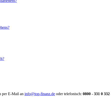
darlehens?
ehens?
ch?
en per E-Mail an
info@top-finanz.de
oder telefonisch:
0800 - 331 0 332