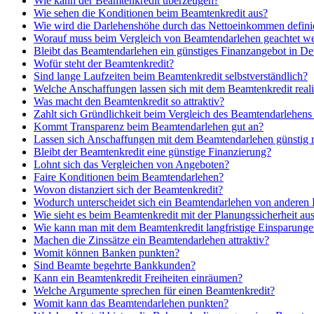
Wie kann der Beamtenkredit überzeugen?
Wie sehen die Konditionen beim Beamtenkredit aus?
Wie wird die Darlehenshöhe durch das Nettoeinkommen defini
Worauf muss beim Vergleich von Beamtendarlehen geachtet w
Bleibt das Beamtendarlehen ein günstiges Finanzangebot in De
Wofür steht der Beamtenkredit?
Sind lange Laufzeiten beim Beamtenkredit selbstverständlich?
Welche Anschaffungen lassen sich mit dem Beamtenkredit reali
Was macht den Beamtenkredit so attraktiv?
Zahlt sich Gründlichkeit beim Vergleich des Beamtendarlehens
Kommt Transparenz beim Beamtendarlehen gut an?
Lassen sich Anschaffungen mit dem Beamtendarlehen günstig r
Bleibt der Beamtenkredit eine günstige Finanzierung?
Lohnt sich das Vergleichen von Angeboten?
Faire Konditionen beim Beamtendarlehen?
Wovon distanziert sich der Beamtenkredit?
Wodurch unterscheidet sich ein Beamtendarlehen von anderen
Wie sieht es beim Beamtenkredit mit der Planungssicherheit au
Wie kann man mit dem Beamtenkredit langfristige Einsparunge
Machen die Zinssätze ein Beamtendarlehen attraktiv?
Womit können Banken punkten?
Sind Beamte begehrte Bankkunden?
Kann ein Beamtenkredit Freiheiten einräumen?
Welche Argumente sprechen für einen Beamtenkredit?
Womit kann das Beamtendarlehen punkten?