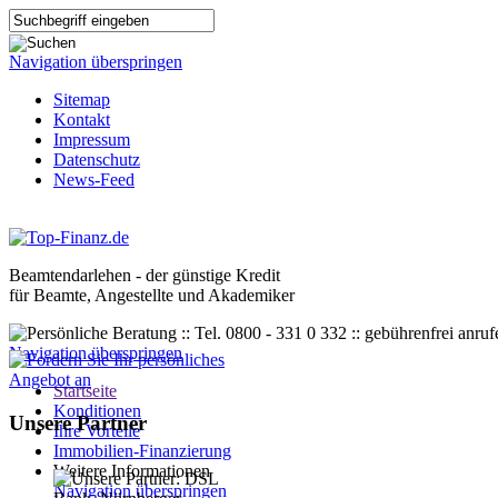
Navigation überspringen
Sitemap
Kontakt
Impressum
Datenschutz
News-Feed
Beamtendarlehen - der günstige Kredit
für Beamte, Angestellte und Akademiker
Navigation überspringen
Startseite
Konditionen
Unsere Partner
Ihre Vorteile
Immobilien-Finanzierung
Weitere Informationen
Navigation überspringen