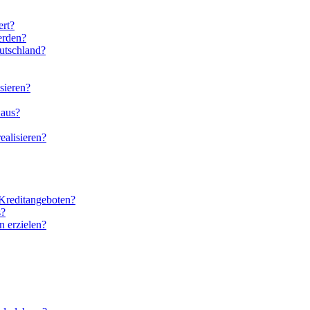
ert?
erden?
utschland?
sieren?
 aus?
ealisieren?
 Kreditangeboten?
s?
n erzielen?