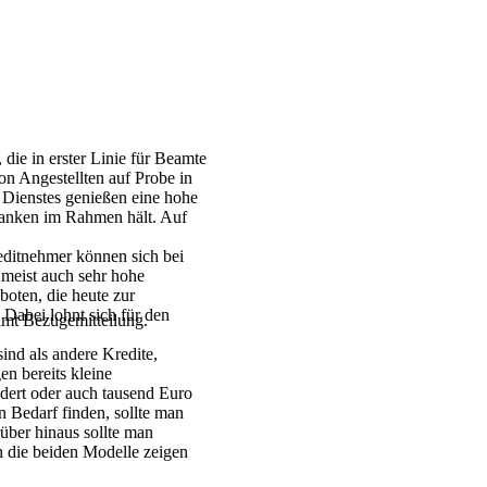
die in erster Linie für Beamte
on Angestellten auf Probe in
 Dienstes genießen eine hohe
 Banken im Rahmen hält. Auf
editnehmer können sich bei
 meist auch sehr hohe
oten, die heute zur
Dabei lohnt sich für den
mt Bezügemitteilung.
ind als andere Kredite,
n bereits kleine
dert oder auch tausend Euro
 Bedarf finden, sollte man
über hinaus sollte man
h die beiden Modelle zeigen