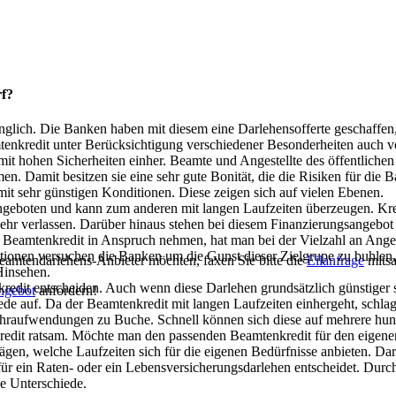
rf?
nglich. Die Banken haben mit diesem eine Darlehensofferte geschaffen, 
mtenkredit unter Berücksichtigung verschiedener Besonderheiten auch v
 hohen Sicherheiten einher. Beamte und Angestellte des öffentlichen
en. Damit besitzen sie eine sehr gute Bonität, die die Risiken für die
it sehr günstigen Konditionen. Diese zeigen sich auf vielen Ebenen.
angeboten und kann zum anderen mit langen Laufzeiten überzeugen. Kr
ehr verlassen. Darüber hinaus stehen bei diesem Finanzierungsangebot
eamtenkredit in Anspruch nehmen, hat man bei der Vielzahl an Angeb
ionen versuchen die Banken um die Gunst dieser Zielgrupe zu buhlen. 
eamtendarlehens-Anbieter möchten, faxen Sie bitte die
Eilanfrage
mitsa
Hinsehen.
kredit entscheiden. Auch wenn diese Darlehen grundsätzlich günstiger s
ngebot
anfordern!
de auf. Da der Beamtenkredit mit langen Laufzeiten einhergeht, schlage
Mehraufwendungen zu Buche. Schnell können sich diese auf mehrere hun
redit ratsam. Möchte man den passenden Beamtenkredit für den eigenen
ägen, welche Laufzeiten sich für die eigenen Bedürfnisse anbieten. Dar
für ein Raten- oder ein Lebensversicherungsdarlehen entscheidet. Durc
de Unterschiede.