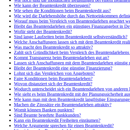
Wie hoch sind die monatlichen Belastungen bei einem Beamte
Wie kann der Beamtenkredit überzeugen?
Wie sehen die Konditionen beim Beamtenkredit aus?
Wie wird die Darlehenshöhe durch das Nettoeinkommen defini
Worauf muss beim Vergleich von Beamtendarlehen geachtet w
Bleibt das Beamtendarlehen ein günstiges Finanzangebot in De
Wofür steht der Beamtenkredit?
Sind lange Laufzeiten beim Beamtenkredit selbstverständlich?
Welche Anschaffungen lassen sich mit dem Beamtenkredit reali
Was macht den Beamtenkredit so attraktiv?
Zahlt sich Gründlichkeit beim Vergleich des Beamtendarlehens
Kommt Transparenz beim Beamtendarlehen gut an?
Lassen sich Anschaffungen mit dem Beamtendarlehen günstig r
Bleibt der Beamtenkredit eine günstige Finanzierung?
Lohnt sich das Vergleichen von Angeboten?
Faire Konditionen beim Beamtendarlehen?
Wovon distanziert sich der Beamtenkredit?
Wodurch unterscheidet sich ein Beamtendarlehen von anderen
Wie sieht es beim Beamtenkredit mit der Planungssicherheit au
Wie kann man mit dem Beamtenkredit langfristige Einsparunge
Machen die Zinssätze ein Beamtendarlehen attraktiv?
Womit können Banken punkten?
Sind Beamte begehrte Bankkunden?
Kann ein Beamtenkredit Freiheiten einräumen?
Welche Argumente sprechen für einen Beamtenkredit?