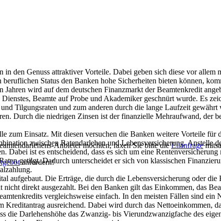
n den Genuss attraktiver Vorteile. Dabei geben sich diese vor allem m
en beruflichen Status den Banken hohe Sicherheiten bieten können, ko
igen Jahren wird auf dem deutschen Finanzmarkt der Beamtenkredit angeb
en Dienstes, Beamte auf Probe und Akademiker geschnürt wurde. Es zeic
n und Tilgungsraten und zum anderen durch die lange Laufzeit gewährt
en. Durch die niedrigen Zinsen ist der finanzielle Mehraufwand, der be
 zum Einsatz. Mit diesen versuchen die Banken weitere Vorteile für 
Kombination zwischen Ratendarlehen und Lebensversicherung. Anstelle 
eamtendarlehens-Anbieter möchten, faxen Sie bitte die
Eilanfrage
mitsa
 Dabei ist es entscheidend, dass es sich um eine Rentenversicherung m
aten getilgt. Dadurch unterscheidet er sich von klassischen Finanzieru
ngebot
anfordern!
alzahlung.
ital aufgebaut. Die Erträge, die durch die Lebensversicherung oder die
nicht direkt ausgezahlt. Bei den Banken gilt das Einkommen, das Beamte
eamtenkredits vergleichsweise einfach. In den meisten Fällen sind ein
 Kreditantrag ausreichend. Dabei wird durch das Nettoeinkommen, das
dass die Darlehenshöhe das Zwanzig- bis Vierundzwanzigfache des eig