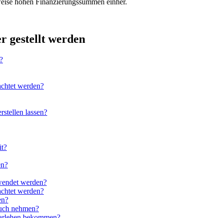
sweise hohen Finanzierungssummen einher.
r gestellt werden
?
achtet werden?
rstellen lassen?
it?
en?
wendet werden?
achtet werden?
en?
ruch nehmen?
ndarlehen bekommen?