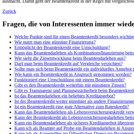
ausmacht. Damit geht der Beamtenkredit in der Regel mit vergleich
Zurück
Fragen, die von Interessenten immer wiede
Welche Punkte sind für einen Beamtenkredit besonders wichtig
Wie nutzt man eine günstige Finanzierung?
Ermöglicht der Beamtenkredit eine Umschuldung?
Kann das Beamtendarlehen als Kombinationsfinanzierung betr
Wie sieht die Zinsentwicklung beim Beamtendarlehen aus?
Darf man beim Beamtenkredit auf Vergleiche verzichten?
Sollte man sich beim Beamtenkredit ein individuelles Angebot e
Wie kann ein Beamtenkredit in Anspruch genommen werden?
Funktioniert eine Umschuldung mit einem Beamtenkredit?
Gibt es den Beamtenkredit weiterhin mit günstigen Zinsen?
Gibt es Transparenz und Planungssicherheit beim Beamtenkred
Ist das Beamtendarlehen ein beliebtes Kreditangebot?
Ist der Beamtenkredit weiter günstiger als andere Finanzierung
Ist ein Beamtenkredit eine gute Alternative zum Ratenkredit?
Kann das Beamtendarlehen als Lebensversicherungskredit ver
Kann der Beamtenkredit als Lebensversicherungsdarlehen betr
Kann ein Beamtendarlehen als sicheres Kreditangebot überzeg
Kann ich als Beamter auf Probe ein Beamtendarlehen in Ansp
Kann ich als Angestellter im Öffentlichen Dienst ein Beamte