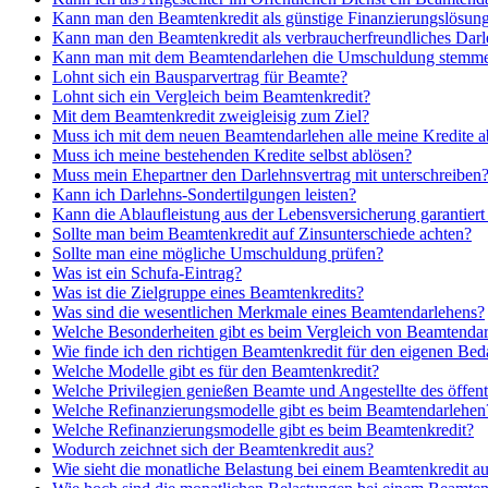
Kann man den Beamtenkredit als günstige Finanzierungslösun
Kann man den Beamtenkredit als verbraucherfreundliches Dar
Kann man mit dem Beamtendarlehen die Umschuldung stemm
Lohnt sich ein Bausparvertrag für Beamte?
Lohnt sich ein Vergleich beim Beamtenkredit?
Mit dem Beamtenkredit zweigleisig zum Ziel?
Muss ich mit dem neuen Beamtendarlehen alle meine Kredite 
Muss ich meine bestehenden Kredite selbst ablösen?
Muss mein Ehepartner den Darlehnsvertrag mit unterschreiben
Kann ich Darlehns-Sondertilgungen leisten?
Kann die Ablaufleistung aus der Lebensversicherung garantier
Sollte man beim Beamtenkredit auf Zinsunterschiede achten?
Sollte man eine mögliche Umschuldung prüfen?
Was ist ein Schufa-Eintrag?
Was ist die Zielgruppe eines Beamtenkredits?
Was sind die wesentlichen Merkmale eines Beamtendarlehens?
Welche Besonderheiten gibt es beim Vergleich von Beamtenda
Wie finde ich den richtigen Beamtenkredit für den eigenen Bed
Welche Modelle gibt es für den Beamtenkredit?
Welche Privilegien genießen Beamte und Angestellte des öffent
Welche Refinanzierungsmodelle gibt es beim Beamtendarlehen
Welche Refinanzierungsmodelle gibt es beim Beamtenkredit?
Wodurch zeichnet sich der Beamtenkredit aus?
Wie sieht die monatliche Belastung bei einem Beamtenkredit a