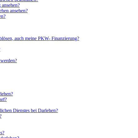
g ansehen?
lehen ansehen?
en?
ablösen, auch meine PKW- Finanzierung?
?
t werden?
rlehen?
arf?
lichen Dienstes bei Darlehen?
?
us?