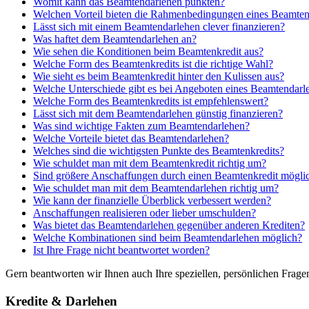
Womit kann das Beamtendarlehen punkten?
Welchen Vorteil bieten die Rahmenbedingungen eines Beamten
Lässt sich mit einem Beamtendarlehen clever finanzieren?
Was haftet dem Beamtendarlehen an?
Wie sehen die Konditionen beim Beamtenkredit aus?
Welche Form des Beamtenkredits ist die richtige Wahl?
Wie sieht es beim Beamtenkredit hinter den Kulissen aus?
Welche Unterschiede gibt es bei Angeboten eines Beamtendarl
Welche Form des Beamtenkredits ist empfehlenswert?
Lässt sich mit dem Beamtendarlehen günstig finanzieren?
Was sind wichtige Fakten zum Beamtendarlehen?
Welche Vorteile bietet das Beamtendarlehen?
Welches sind die wichtigsten Punkte des Beamtenkredits?
Wie schuldet man mit dem Beamtenkredit richtig um?
Sind größere Anschaffungen durch einen Beamtenkredit mögli
Wie schuldet man mit dem Beamtendarlehen richtig um?
Wie kann der finanzielle Überblick verbessert werden?
Anschaffungen realisieren oder lieber umschulden?
Was bietet das Beamtendarlehen gegenüber anderen Krediten?
Welche Kombinationen sind beim Beamtendarlehen möglich?
Ist Ihre Frage nicht beantwortet worden?
Gern beantworten wir Ihnen auch Ihre speziellen, persönlichen Frag
Kredite & Darlehen