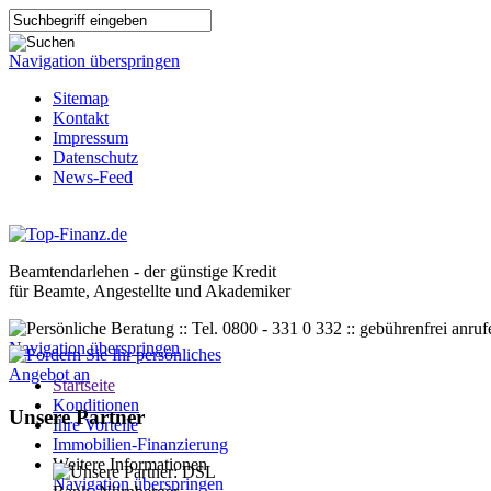
Navigation überspringen
Sitemap
Kontakt
Impressum
Datenschutz
News-Feed
Beamtendarlehen - der günstige Kredit
für Beamte, Angestellte und Akademiker
Navigation überspringen
Startseite
Konditionen
Unsere Partner
Ihre Vorteile
Immobilien-Finanzierung
Weitere Informationen
Navigation überspringen