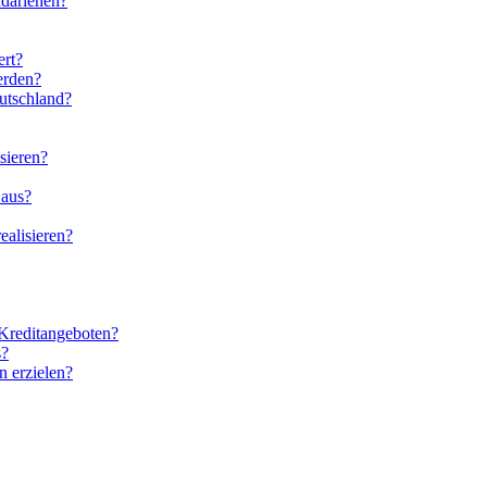
ndarlehen?
ert?
erden?
utschland?
sieren?
 aus?
ealisieren?
 Kreditangeboten?
s?
n erzielen?