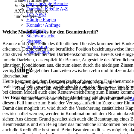
Dienstbezüge Beamte
Darlehen Kredite A-Z
Top-News
und weitere ...
Häufige Fragen
Kontakt / Anfrage
Eilanfrage
Welche Modelle gibt es für den Beamtenkredit?
Stichwortsuche
Sitemap
Beamte und Angestellte des öffentlichen Dienstes kommen bei Banken i
Impressum
erkennen. Da sie durch ihre berufliche Position beziehungsweise ihr
Datenschutz
attraktiven Vorteilen bei den Darlehenskonditionen. Bereits seit ein
um ein Darlehen, das explizit für Beamte, Angestellte des öffentlich
günstigen Konditionen aus, die zum einen durch die niedrigen Zinse
Eilig?
verfügt in der Regel über Laufzeiten zwischen zehn und fünfzehn Jahr
überschaubar.
Heute kommen bei dem Beamtenkredit oft besondere Darlehensmodelle
Wenn es besonders schnell und verbindlich sein soll!
realisieren. Üblicherweise besteht der Beamtenkredit so aus einer 
Wenn Sie sofort ein verbindliches Angebot, direkt von einem B
bei diesem Modell auch eine Rentenversicherung zum Einsatz kommen.
Der Beamtenkredit wird als solches Darlehen nicht durch monatliche R
Sie können auch ohne Bezügemitteilung ein unverbindliches
A
diesem Fall immer zum Ende der Vertragslaufzeit im Zuge einer Einm
Damit dies möglich ist, wird durch die Versicherung zusätzliches Kap
erwirtschaftet werden, werden in Kombination mit dem Beamtenkredit 
sicher. Aus diesem Grund gestaltet sich auch die Beantragung eines B
Beamtenstatus und ein Beleg über das monatliche Einkommen bei dem
auch die Kredithöhe bestimmt. Beim Beamtenkredit ist es möglich, 