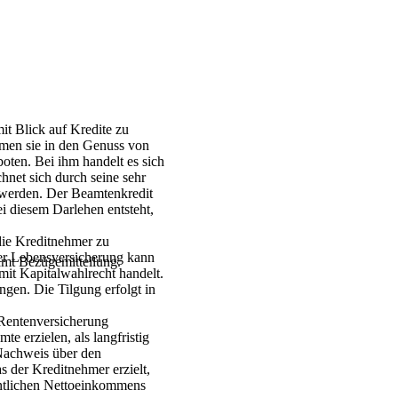
it Blick auf Kredite zu
mmen sie in den Genuss von
oten. Bei ihm handelt es sich
hnet sich durch seine sehr
 werden. Der Beamtenkredit
i diesem Darlehen entsteht,
die Kreditnehmer zu
der Lebensversicherung kann
mt Bezügemitteilung.
it Kapitalwahlrecht handelt.
ngen. Die Tilgung erfolgt in
 Rentenversicherung
 erzielen, als langfristig
 Nachweis über den
 der Kreditnehmer erzielt,
entlichen Nettoeinkommens