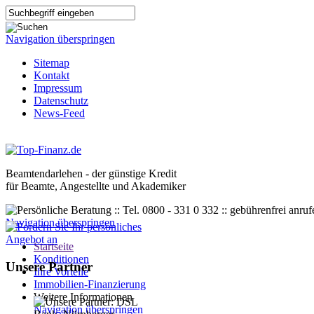
Navigation überspringen
Sitemap
Kontakt
Impressum
Datenschutz
News-Feed
Beamtendarlehen - der günstige Kredit
für Beamte, Angestellte und Akademiker
Navigation überspringen
Startseite
Konditionen
Unsere Partner
Ihre Vorteile
Immobilien-Finanzierung
Weitere Informationen
Navigation überspringen