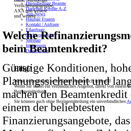
Dienstbezüge Beamte
Darlehen Kredite A-Z
Top-News
und weitere ...
Häufige Fragen
Kontakt / Anfrage
Eilanfrage
Welche Refinanzierungsmo
Stichwortsuche
Sitemap
beim Beamtenkredit?
Impressum
Datenschutz
Günstige Konditionen, hoh
Eilig?
Planungssicherheit und lan
Wenn es besonders schnell und verbindlich sein soll!
Wenn Sie sofort ein verbindliches Angebot, direkt von einem B
machen den Beamtenkredit 
Bezügemitteilung.
Sie können auch ohne Bezügemitteilung ein unverbindliches
A
einem der beliebtesten
Finanzierungsangebote, das