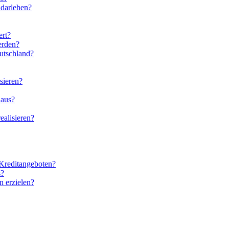
ndarlehen?
ert?
erden?
utschland?
sieren?
 aus?
ealisieren?
 Kreditangeboten?
s?
n erzielen?