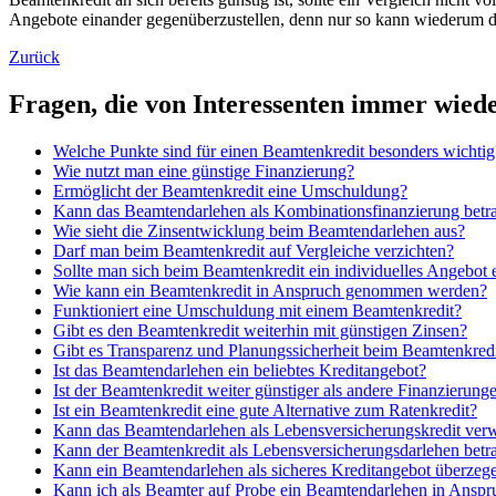
Angebote einander gegenüberzustellen, denn nur so kann wiederum da
Zurück
Fragen, die von Interessenten immer wiede
Welche Punkte sind für einen Beamtenkredit besonders wichtig
Wie nutzt man eine günstige Finanzierung?
Ermöglicht der Beamtenkredit eine Umschuldung?
Kann das Beamtendarlehen als Kombinationsfinanzierung betr
Wie sieht die Zinsentwicklung beim Beamtendarlehen aus?
Darf man beim Beamtenkredit auf Vergleiche verzichten?
Sollte man sich beim Beamtenkredit ein individuelles Angebot e
Wie kann ein Beamtenkredit in Anspruch genommen werden?
Funktioniert eine Umschuldung mit einem Beamtenkredit?
Gibt es den Beamtenkredit weiterhin mit günstigen Zinsen?
Gibt es Transparenz und Planungssicherheit beim Beamtenkred
Ist das Beamtendarlehen ein beliebtes Kreditangebot?
Ist der Beamtenkredit weiter günstiger als andere Finanzierung
Ist ein Beamtenkredit eine gute Alternative zum Ratenkredit?
Kann das Beamtendarlehen als Lebensversicherungskredit ver
Kann der Beamtenkredit als Lebensversicherungsdarlehen betr
Kann ein Beamtendarlehen als sicheres Kreditangebot überzeg
Kann ich als Beamter auf Probe ein Beamtendarlehen in Ansp