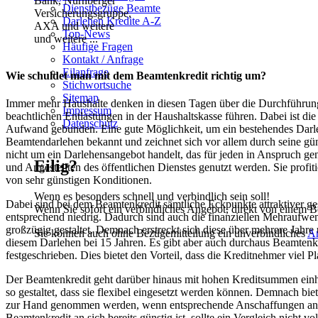
Dienstbezüge Beamte
Darlehen Kredite A-Z
Top-News
und weitere ...
Häufige Fragen
Kontakt / Anfrage
Eilanfrage
Wie schuldet man mit dem Beamtenkredit richtig um?
Stichwortsuche
Sitemap
Immer mehr Haushalte denken in diesen Tagen über die Durchführung
Impressum
beachtlichen Entlastungen in der Haushaltskasse führen. Dabei ist di
Datenschutz
Aufwand gebunden. Eine gute Möglichkeit, um ein bestehendes Darlehe
Beamtendarlehen bekannt und zeichnet sich vor allem durch seine gün
nicht um ein Darlehensangebot handelt, das für jeden in Anspruch 
Eilig?
und Angestellten des öffentlichen Dienstes genutzt werden. Sie profi
von sehr günstigen Konditionen.
Wenn es besonders schnell und verbindlich sein soll!
Dabei sind bei dem Beamtenkredit sämtliche Eckpunkte attraktiver gest
Wenn Sie sofort ein verbindliches Angebot, direkt von einem B
entsprechend niedrig. Dadurch sind auch die finanziellen Mehraufwend
großzügig gestaltet. Demnach erstreckt sich diese über mehrere Jahre 
Sie können auch ohne Bezügemitteilung ein unverbindliches
A
diesem Darlehen bei 15 Jahren. Es gibt aber auch durchaus Beamtenkred
festgeschrieben. Dies bietet den Vorteil, dass die Kreditnehmer viel P
Der Beamtenkredit geht darüber hinaus mit hohen Kreditsummen einh
so gestaltet, dass sie flexibel eingesetzt werden können. Demnach bi
zur Hand genommen werden, wenn entsprechende Anschaffungen anst
Beamtenkredit an sich bereits günstig ist, sollte ein Vergleich nich