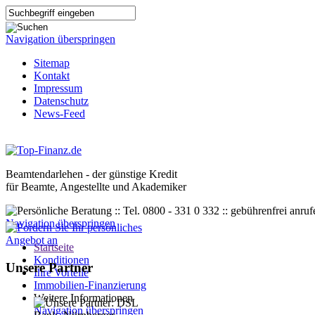
Navigation überspringen
Sitemap
Kontakt
Impressum
Datenschutz
News-Feed
Beamtendarlehen - der günstige Kredit
für Beamte, Angestellte und Akademiker
Navigation überspringen
Startseite
Konditionen
Unsere Partner
Ihre Vorteile
Immobilien-Finanzierung
Weitere Informationen
Navigation überspringen