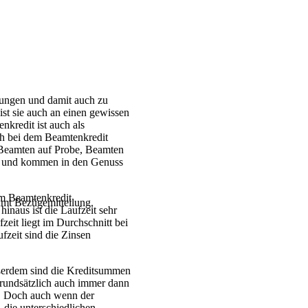
rungen und damit auch zu
ist sie auch an einen gewissen
kredit ist auch als
ich bei dem Beamtenkredit
 Beamten auf Probe, Beamten
tnis und kommen in den Genuss
dem Beamtenkredit
mt Bezügemitteilung.
inaus ist die Laufzeit sehr
zeit liegt im Durchschnitt bei
fzeit sind die Zinsen
ußerdem sind die Kreditsummen
 grundsätzlich auch immer dann
. Doch auch wenn der
 die unterschiedlichen