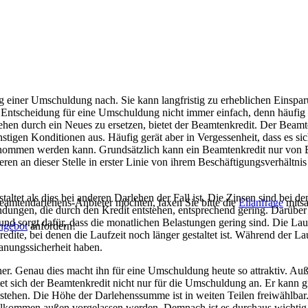
 einer Umschuldung nach. Sie kann langfristig zu erheblichen Einspa
e Entscheidung für eine Umschuldung nicht immer einfach, denn häufig 
n durch ein Neues zu ersetzen, bietet der Beamtenkredit. Der Beamten
stigen Konditionen aus. Häufig gerät aber in Vergessenheit, dass es s
genommen werden kann. Grundsätzlich kann ein Beamtenkredit nur von
tieren an dieser Stelle in erster Linie von ihrem Beschäftigungsverhäl
altet als dies bei anderen Darlehen der Fall ist. Die Zinsen sind bei 
eamtendarlehens-Anbieter möchten, faxen Sie bitte die
Eilanfrage
mitsa
ungen, die durch den Kredit entstehen, entsprechend gering. Darüber h
und sorgt dafür, dass die monatlichen Belastungen gering sind. Die Lauf
ngebot
anfordern!
ite, bei denen die Laufzeit noch länger gestaltet ist. Während der Lau
lanungssicherheit haben.
er. Genau dies macht ihn für eine Umschuldung heute so attraktiv. A
etet sich der Beamtenkredit nicht nur für die Umschuldung an. Er kann
ehen. Die Höhe der Darlehenssumme ist in weiten Teilen freiwählbar
t vollkommen außen vorgelassen werden. Demnach ist es durchaus wichtig,