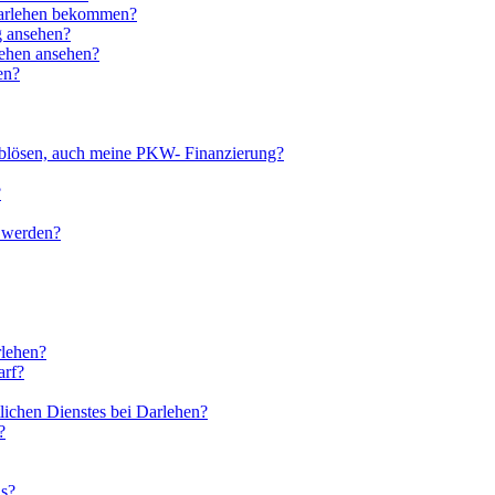
ndarlehen bekommen?
g ansehen?
lehen ansehen?
en?
ablösen, auch meine PKW- Finanzierung?
?
t werden?
rlehen?
arf?
lichen Dienstes bei Darlehen?
?
us?