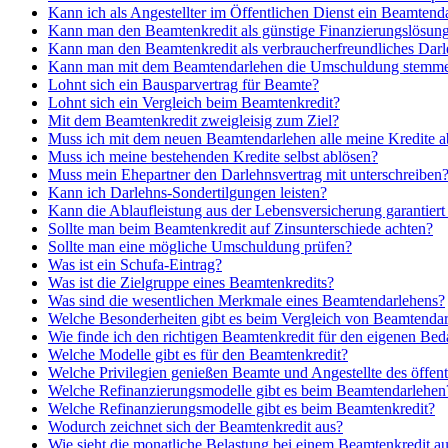
Kann ich als Angestellter im Öffentlichen Dienst ein Beamte
Kann man den Beamtenkredit als günstige Finanzierungslösun
Kann man den Beamtenkredit als verbraucherfreundliches Dar
Kann man mit dem Beamtendarlehen die Umschuldung stemm
Lohnt sich ein Bausparvertrag für Beamte?
Lohnt sich ein Vergleich beim Beamtenkredit?
Mit dem Beamtenkredit zweigleisig zum Ziel?
Muss ich mit dem neuen Beamtendarlehen alle meine Kredite 
Muss ich meine bestehenden Kredite selbst ablösen?
Muss mein Ehepartner den Darlehnsvertrag mit unterschreiben
Kann ich Darlehns-Sondertilgungen leisten?
Kann die Ablaufleistung aus der Lebensversicherung garantier
Sollte man beim Beamtenkredit auf Zinsunterschiede achten?
Sollte man eine mögliche Umschuldung prüfen?
Was ist ein Schufa-Eintrag?
Was ist die Zielgruppe eines Beamtenkredits?
Was sind die wesentlichen Merkmale eines Beamtendarlehens?
Welche Besonderheiten gibt es beim Vergleich von Beamtenda
Wie finde ich den richtigen Beamtenkredit für den eigenen Bed
Welche Modelle gibt es für den Beamtenkredit?
Welche Privilegien genießen Beamte und Angestellte des öffent
Welche Refinanzierungsmodelle gibt es beim Beamtendarlehen
Welche Refinanzierungsmodelle gibt es beim Beamtenkredit?
Wodurch zeichnet sich der Beamtenkredit aus?
Wie sieht die monatliche Belastung bei einem Beamtenkredit a