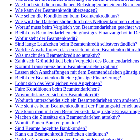
Wie hoch sind die monatlichen Belastungen bei einem Beamte
Wie kann der Beamtenkredit überzeugen?
Wie sehen die Konditionen beim Beamtenkredit aus?
Wie wird die Darlehenshöhe durch das Nettoeinkommen defini
Worauf muss beim Vergleich von Beamtendarlehen geachtet w
Bleibt das Beamtendarlehen ein günstiges Finanzangebot in De
Wofür steht der Beamtenkredit?
Sind lange Laufzeiten beim Beamtenkredit selbstverständlich?
Welche Anschaffungen lassen sich mit dem Beamtenkredit reali
Was macht den Beamtenkredit so attraktiv?
Zahlt sich Gründlichkeit beim Vergleich des Beamtendarlehens
Kommt Transparenz beim Beamtendarlehen gut an?
Lassen sich Anschaffungen mit dem Beamtendarlehen günstig r
Bleibt der Beamtenkredit eine günstige Finanzierung?
Lohnt sich das Vergleichen von Angeboten?
Faire Konditionen beim Beamtendarlehen?
Wovon distanziert sich der Beamtenkredit?
Wodurch unterscheidet sich ein Beamtendarlehen von anderen
Wie sieht es beim Beamtenkredit mit der Planungssicherheit au
Wie kann man mit dem Beamtenkredit langfristige Einsparunge
Machen die Zinssätze ein Beamtendarlehen attraktiv?
Womit können Banken punkten?
Sind Beamte begehrte Bankkunden?
Kann ein Beamtenkredit Freiheiten einräumen?
Welche Argumente sprechen für einen Beamtenkredit?