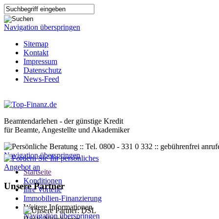
Navigation überspringen
Sitemap
Kontakt
Impressum
Datenschutz
News-Feed
Beamtendarlehen - der günstige Kredit
für Beamte, Angestellte und Akademiker
Navigation überspringen
Startseite
Konditionen
Unsere Partner
Ihre Vorteile
Immobilien-Finanzierung
Weitere Informationen
Navigation überspringen