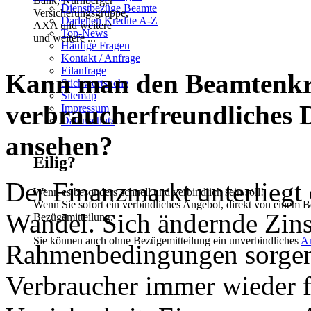
Dienstbezüge Beamte
Darlehen Kredite A-Z
Top-News
und weitere ...
Häufige Fragen
Kontakt / Anfrage
Eilanfrage
Kann man den Beamtenkre
Stichwortsuche
Sitemap
verbraucherfreundliches 
Impressum
Datenschutz
ansehen?
Eilig?
Der Finanzmarkt unterliegt 
Wenn es besonders schnell und verbindlich sein soll!
Wenn Sie sofort ein verbindliches Angebot, direkt von einem B
Wandel. Sich ändernde Zin
Bezügemitteilung.
Sie können auch ohne Bezügemitteilung ein unverbindliches
A
Rahmenbedingungen sorgen 
Verbraucher immer wieder f