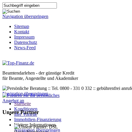
Navigation überspringen
Sitemap
Kontakt
Impressum
Datenschutz
News-Feed
Beamtendarlehen - der günstige Kredit
für Beamte, Angestellte und Akademiker
Navigation überspringen
Startseite
Konditionen
Unsere Partner
Ihre Vorteile
Immobilien-Finanzierung
Weitere Informationen
Navigation überspringen