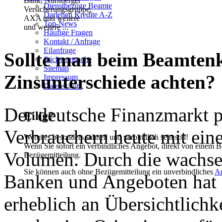
Dienstbezüge Beamte
Darlehen Kredite A-Z
Top-News
und weitere ...
Häufige Fragen
Kontakt / Anfrage
Eilanfrage
Sollte man beim Beamtenk
Stichwortsuche
Sitemap
Zinsunterschiede achten?
Impressum
Datenschutz
Der deutsche Finanzmarkt pr
Eilig?
Verbrauchern heute mit ei
Wenn es besonders schnell und verbindlich sein soll!
Wenn Sie sofort ein verbindliches Angebot, direkt von einem B
Volumen. Durch die wachse
Bezügemitteilung.
Sie können auch ohne Bezügemitteilung ein unverbindliches
A
Banken und Angeboten hat 
erheblich an Übersichtlichk