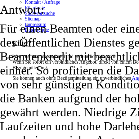
Kontakt / Anfrage
Antwort:
Eilanfrage
Stichwortsuche
Sitemap
Für einen Beamten oder eine
Impressum
Datenschutz
des Öffentlichen Dienstes ge
Eilig?
Beamtenkredit mit beachtlic
Wenn es besonders schnell und verbindlich sein soll!
Wenn Sie sofort ein verbindliches Angebot, direkt von einem Be
einher. So profitieren die 
Bezügemitteilung.
Sie können auch ohne Bezügemitteilung ein unverbindliches
An
von sehr günstigen Konditio
die Banken aufgrund der ho
gewährt werden. Niedrige Zi
Laufzeiten und hohe Darle