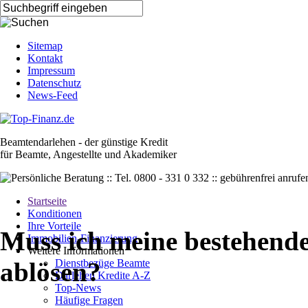
Sitemap
Kontakt
Impressum
Datenschutz
News-Feed
Beamtendarlehen - der günstige Kredit
für Beamte, Angestellte und Akademiker
Startseite
Konditionen
Ihre Vorteile
Muss ich meine bestehende
Immobilien-Finanzierung
Weitere Informationen
Dienstbezüge Beamte
ablösen?
Darlehen Kredite A-Z
Top-News
Häufige Fragen