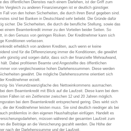
des öffentlichen Dienstes nach einem Darlehen, ist der Griff zum
Im Vergleich zu anderen Finanzierungen ist er deutlich günstiger.
m Fall von den hohen Sicherheiten, die durch ihren Beruf gegeben sind.
nstes sind bei Banken in Deutschland sehr beliebt. Die Gründe dafür
tig sicher. Die Sicherheiten, die durch die berufliche Stellung, sowie das
ei einem Beamtenkredit immer zu den Vorteilen beider Seiten. So
itt, in den Genuss von geringen Risiken. Der Kreditnehmer kann sich
ge Konditionen verlassen.
enkredit erheblich von anderen Krediten, auch wenn er keine
idend sind für die Differenzierung immer die Konditionen, die gewährt
ehr günstig und sorgen dafür, dass sich der finanzielle Mehraufwand,
hält. Dabei profitieren Beamte und Angestellte des öffentlichen
 immer von vergleichsweise hohen Darlehenssummen. Diese werden
icherheiten gewährt. Die mögliche Darlehenssumme orientiert sich
r Kreditnehmer erzielt.
anzig- bis Vierundzwanzigfache des Nettoeinkommens ausmachen.
 bei dem Beamtenkredit mit Blick auf die Laufzeit. Diese kann bei dem
isten Fällen ist ein Zeitfenster zwischen 12 und 20 Jahren möglich.
ungsraten bei dem Beamtenkredit entsprechend gering. Dies wirkt sich
 die der Kreditnehmer leisten muss. Sie sind deutlich niedriger als bei
uch problemlos in den eigenen Haushaltsplan einfügen. Handelt es
versicherungsdarlehen, müssen während der gesamten Laufzeit zum
en die Beiträge an die Versicherung gezahlt werden. Die Höhe der
mmer nach der Darlehenssumme und der Laufzeit.