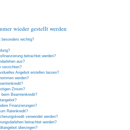
immer wieder gestellt werden
t besonders wichtig?
ldung?
finanzierung betrachtet werden?
ndarlehen aus?
e verzichten?
viduelles Angebot erstellen lassen?
genommen werden?
eamtenkredit?
nstigen Zinsen?
t beim Beamtenkredit?
itangebot?
andere Finanzierungen?
 zum Ratenkredit?
cherungskredit verwendet werden?
rungsdarlehen betrachtet werden?
ditangebot überzegen?