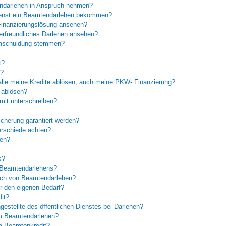
endarlehen in Anspruch nehmen?
 Dienst ein Beamtendarlehen bekommen?
Finanzierungslösung ansehen?
erfreundliches Darlehen ansehen?
mschuldung stemmen?
t?
l?
lle meine Kredite ablösen, auch meine PKW- Finanzierung?
 ablösen?
mit unterschreiben?
icherung garantiert werden?
erschiede achten?
fen?
s?
 Beamtendarlehens?
eich von Beamtendarlehen?
ür den eigenen Bedarf?
it?
estellte des öffentlichen Dienstes bei Darlehen?
im Beamtendarlehen?
m Beamtenkredit?