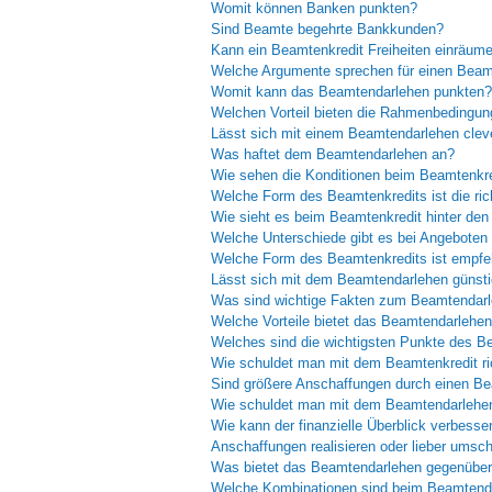
Womit können Banken punkten?
Sind Beamte begehrte Bankkunden?
Kann ein Beamtenkredit Freiheiten einräum
Welche Argumente sprechen für einen Beam
Womit kann das Beamtendarlehen punkten?
Welchen Vorteil bieten die Rahmenbedingu
Lässt sich mit einem Beamtendarlehen cleve
Was haftet dem Beamtendarlehen an?
Wie sehen die Konditionen beim Beamtenkr
Welche Form des Beamtenkredits ist die ric
Wie sieht es beim Beamtenkredit hinter den
Welche Unterschiede gibt es bei Angebote
Welche Form des Beamtenkredits ist empfe
Lässt sich mit dem Beamtendarlehen günsti
Was sind wichtige Fakten zum Beamtendar
Welche Vorteile bietet das Beamtendarlehe
Welches sind die wichtigsten Punkte des B
Wie schuldet man mit dem Beamtenkredit ri
Sind größere Anschaffungen durch einen Be
Wie schuldet man mit dem Beamtendarlehen
Wie kann der finanzielle Überblick verbesse
Anschaffungen realisieren oder lieber umsc
Was bietet das Beamtendarlehen gegenüber
Welche Kombinationen sind beim Beamtend