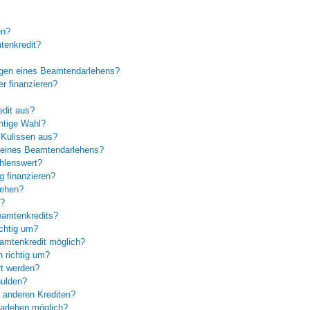
en?
tenkredit?
ngen eines Beamtendarlehens?
r finanzieren?
edit aus?
htige Wahl?
 Kulissen aus?
n eines Beamtendarlehens?
hlenswert?
g finanzieren?
lehen?
n?
eamtenkredits?
chtig um?
amtenkredit möglich?
 richtig um?
rt werden?
hulden?
 anderen Krediten?
arlehen möglich?