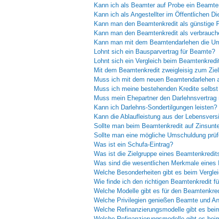
Kann ich als Beamter auf Probe ein Beamt
Kann ich als Angestellter im Öffentlichen
Kann man den Beamtenkredit als günstige 
Kann man den Beamtenkredit als verbrauch
Kann man mit dem Beamtendarlehen die U
Lohnt sich ein Bausparvertrag für Beamte?
Lohnt sich ein Vergleich beim Beamtenkredi
Mit dem Beamtenkredit zweigleisig zum Zie
Muss ich mit dem neuen Beamtendarlehen a
Muss ich meine bestehenden Kredite selbst
Muss mein Ehepartner den Darlehnsvertrag 
Kann ich Darlehns-Sondertilgungen leisten?
Kann die Ablaufleistung aus der Lebensvers
Sollte man beim Beamtenkredit auf Zinsunt
Sollte man eine mögliche Umschuldung prü
Was ist ein Schufa-Eintrag?
Was ist die Zielgruppe eines Beamtenkredit
Was sind die wesentlichen Merkmale eines
Welche Besonderheiten gibt es beim Vergl
Wie finde ich den richtigen Beamtenkredit f
Welche Modelle gibt es für den Beamtenkred
Welche Privilegien genießen Beamte und Ang
Welche Refinanzierungsmodelle gibt es be
Welche Refinanzierungsmodelle gibt es bei