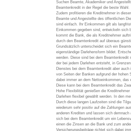
Suchen Beamte, Akademiker und Angestellte 
Beamtenkredit in der Regel die beste Wahl. 
Zudem profitieren die Kreditnehmer in diese
Beamte und Angestellte des öffentlichen Die
sind einfach. Ihr Einkommen gilt als langfris
Einkommen gegeben sind, entwickeln sich b
kommt die Bank, die als Kreditnehmer auftr
durch den Beamtenkredit auf überaus günsti
Grundsätzlich unterscheidet sich ein Beamt
eigenständige Darlehensform bildet. Entsche
werden. Diese sind bei dem Beamtenkredit s
der bei jedem Darlehen entsteht, in Grenzen 
Dienstes bei dem Beamtenkredit aber auch
von Seiten der Banken aufgrund der hohen S
dabei immer an dem Nettoeinkommen, das de
Diese kann bei dem Beamtenkredit das Zw
Hohe Flexibilität genießen die Kreditnehmer
Darlehen flexibel gewählt werden. In den me
Durch diese langen Laufzeiten sind die Tilg
wiederum sehr positiv auf die Zahlungen aus,
anderen Krediten und lassen sich demnach a
sich bei dem Beamtenkredit um ein Lebens
einen die Zinsen an die Bank und zum ander
Versicherungsbeiträge richtet sich dabei i