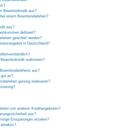
us?
em Beamtenkredit aus?
n bei einem Beamtendarlehen?
edit aus?
oeinkommen definiert?
rlehen geachtet werden?
Finanzangebot in Deutschland?
elbstverständlich?
Beamtenkredit realisieren?
s Beamtendarlehens aus?
 gut an?
darlehen günstig realisieren?
nzierung?
lehen von anderen Kreditangeboten?
anungssicherheit aus?
istige Einsparungen erzielen?
attraktiv?