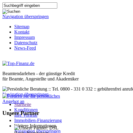
Navigation überspringen
Sitemap
Kontakt
Impressum
Datenschutz
News-Feed
Beamtendarlehen - der günstige Kredit
für Beamte, Angestellte und Akademiker
Navigation überspringen
Startseite
Konditionen
Unsere Partner
Ihre Vorteile
Immobilien-Finanzierung
Weitere Informationen
Navigation überspringen