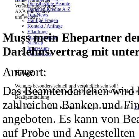
Dienstbezüge Beamte
Darlehen Kredite A-Z
Top-News
und weitere ...
Häufige Fragen
Kontakt / Anfrage
Eilanfrage
Muss mein Ehepartner de
Stichwortsuche
Sitemap
Darlehnsvertrag mit unte
Impressum
Datenschutz
Antwort:
Eilig?
Wenn es besonders schnell und verbindlich sein soll!
Das Beamtendarlehen wird 
Wenn Sie sofort ein verbindliches Angebot, direkt von einem B
Bezügemitteilung.
zahlreichen Banken und Fin
Sie können auch ohne Bezügemitteilung ein unverbindliches
A
angeboten. Es kann von Be
auf Probe und Angestellten 