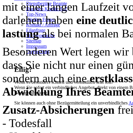
mit einer langen Lauf­zeit 
Dienstbezüge Beamte
Darlehen Kredite A-Z
Top-News
dar­le­hen haben
eine deut­li
Häufige Fragen
Kontakt / Anfrage
las­tung
als bei norma­len Ban
Eilanfrage
Stichwortsuche
Sitemap
Impressum
Besonderen Wert legen wir be
Datenschutz
dass Sie nicht nur einen güns­
Eilig?
sondern auch eine
erst­klas
Wenn es besonders schnell und verbindlich sein soll!
Wenn Sie sofort ein verbindliches Angebot, direkt von einem B
Abwick­lung Ihres Beamten
Bezügemitteilung.
Sie können auch ohne Bezügemitteilung ein unverbindliches
A
Zusatz-Absicherungen
fre
- Todesfall