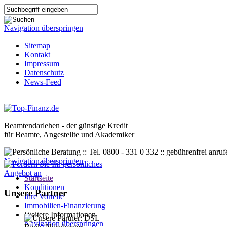
Navigation überspringen
Sitemap
Kontakt
Impressum
Datenschutz
News-Feed
Beamtendarlehen - der günstige Kredit
für Beamte, Angestellte und Akademiker
Navigation überspringen
Startseite
Konditionen
Unsere Partner
Ihre Vorteile
Immobilien-Finanzierung
Weitere Informationen
Navigation überspringen