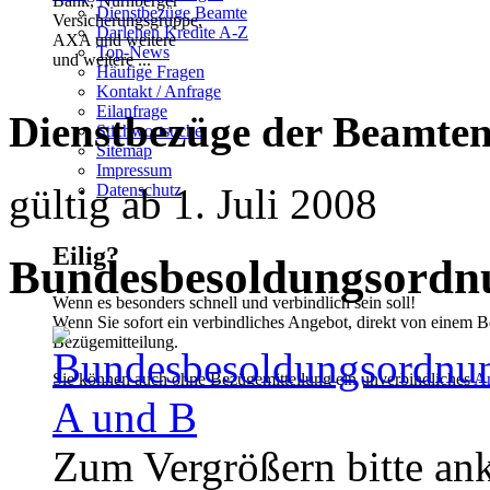
Dienstbezüge Beamte
Darlehen Kredite A-Z
Top-News
und weitere ...
Häufige Fragen
Kontakt / Anfrage
Eilanfrage
Dienstbezüge der Beamten
Stichwortsuche
Sitemap
Impressum
gültig ab 1. Juli 2008
Datenschutz
Eilig?
Bundesbesoldungsordn
Wenn es besonders schnell und verbindlich sein soll!
Wenn Sie sofort ein verbindliches Angebot, direkt von einem B
Bezügemitteilung.
Sie können auch ohne Bezügemitteilung ein unverbindliches
A
Zum Vergrößern bitte ank